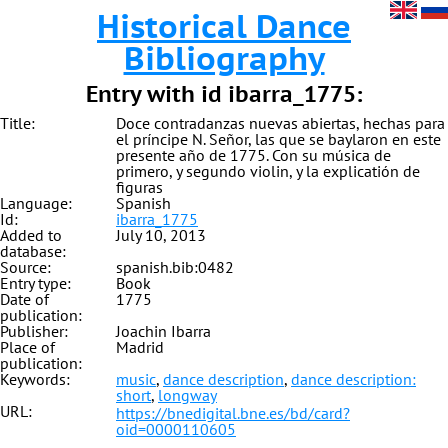
Historical Dance
Bibliography
Entry with id ibarra_1775:
Title:
Doce contradanzas nuevas abiertas, hechas para
el príncipe N. Señor, las que se baylaron en este
presente año de 1775. Con su música de
primero, y segundo violin, y la explicatión de
figuras
Language:
Spanish
Id:
ibarra_1775
Added to
July 10, 2013
database:
Source:
spanish.bib:0482
Entry type:
Book
Date of
1775
publication:
Publisher:
Joachin Ibarra
Place of
Madrid
publication:
Keywords:
music
,
dance description
,
dance description:
short
,
longway
URL:
https://bnedigital.bne.es/bd/card?
oid=0000110605