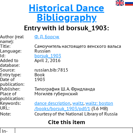
Historical Dance
Bibliography
Entry with id borsuk_1903:
Author (real
Ф. Д. Борсук
name):
Title:
Самоучитель настоящего венского вальса
Language:
Russian
Id:
borsuk_1903
Added to
April 2, 2016
database:
Source:
russian.bib:7815
Entry type:
Book
Date of
1903
publication:
Publisher:
Типография Ш. А. Фридланда
Place of
Могилёв губернский
publication:
Keywords:
dance description
,
waltz
,
waltz: boston
URL:
/books/borsuk_1903/pdf/1
(3.6 MB)
Note:
Courtesy of the National Library of Russia
Cite this item
In-