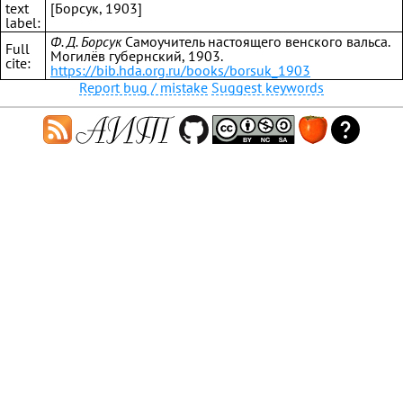
text
[Борсук, 1903]
label:
Ф. Д. Борсук
Самоучитель настоящего венского вальса.
Full
Могилёв губернский, 1903.
cite:
https://bib.hda.org.ru/books/borsuk_1903
Report bug / mistake
Suggest keywords