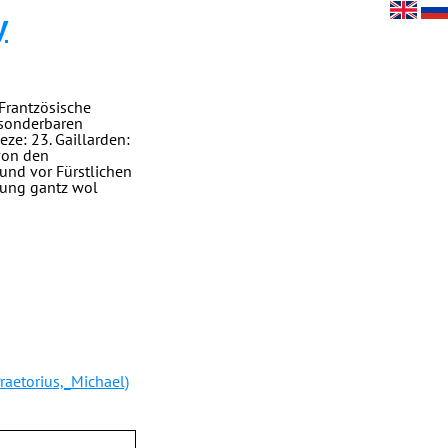
y
Frantzösische
t sonderbaren
eze: 23. Gaillarden:
 von den
vund vor Fürstlichen
tzung gantz wol
raetorius,_Michael)