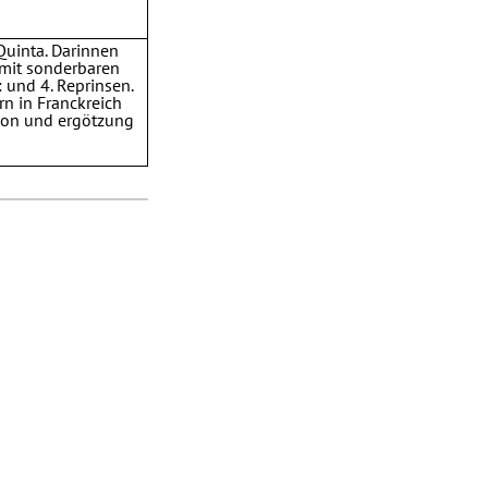
Quinta. Darinnen
e mit sonderbaren
: und 4. Reprinsen.
rn in Franckreich
tion und ergötzung