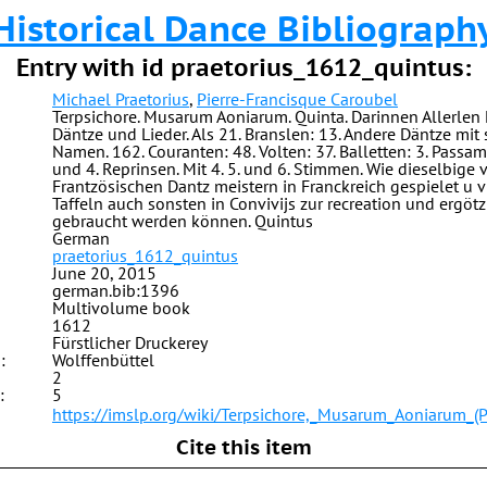
Historical Dance Bibliograph
Entry with id praetorius_1612_quintus:
Michael Praetorius
,
Pierre-Francisque Caroubel
Terpsichore. Musarum Aoniarum. Quinta. Darinnen Allerlen 
Däntze und Lieder. Als 21. Branslen: 13. Andere Däntze mi
Namen. 162. Couranten: 48. Volten: 37. Balletten: 3. Passam
und 4. Reprinsen. Mit 4. 5. und 6. Stimmen. Wie dieselbige
Frantzösischen Dantz meistern in Franckreich gespielet u 
Taffeln auch sonsten in Convivijs zur recreation und ergö
gebraucht werden können. Quintus
German
praetorius_1612_quintus
June 20, 2015
german.bib:1396
Multivolume book
1612
Fürstlicher Druckerey
:
Wolffenbüttel
2
:
5
https://imslp.org/wiki/Terpsichore,_Musarum_Aoniarum_(P
Cite this item