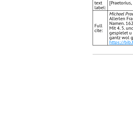
text
[Praetorius
label:
Michael Prae
Allerlen Fr
Namen. 162.
Full
Mit 4. 5. u
cite:
gespielet u
gantz wol g
https://bib