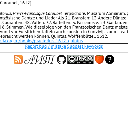
, Caroubel, 1612]
torius, Pierre-Francisque Caroubel
Terpsichore. Musarum Aoniarum. 
antzösische Däntze und Lieder. Als 21. Branslen: 13. Andere Däntz
 Couranten: 48. Volten: 37. Balletten: 3. Passameze: 23. Gaillarden
nd 6. Stimmen. Wie dieselbige von den Frantzösischen Dantz meiste
 vund vor Fürstlichen Taffeln auch sonsten in Convivijs zur recrea
ebraucht werden können. Quintus. Wolffenbüttel, 1612.
.hda.org.ru/books/praetorius_1612_quintus
Report bug / mistake
Suggest keywords