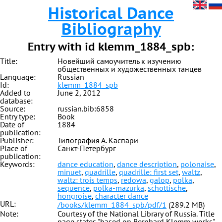
Historical Dance
Bibliography
Entry with id klemm_1884_spb:
Title:
Новейший самоучитель к изучению
общественных и художественных танцев
Language:
Russian
Id:
klemm_1884_spb
Added to
June 2, 2012
database:
Source:
russian.bib:6858
Entry type:
Book
Date of
1884
publication:
Publisher:
Типография А. Каспари
Place of
Санкт-Петербург
publication:
Keywords:
dance education
,
dance description
,
polonaise
,
minuet
,
quadrille
,
quadrille: first set
,
waltz
,
waltz: trois temps
,
redowa
,
galop
,
polka
,
sequence
,
polka-mazurka
,
schottische
,
hongroise
,
character dance
URL:
/books/klemm_1884_spb/pdf/1
(289.2 MB)
Note:
Courtesy of the National Library of Russia. Title
page states "based on Bernhard Klemm works",