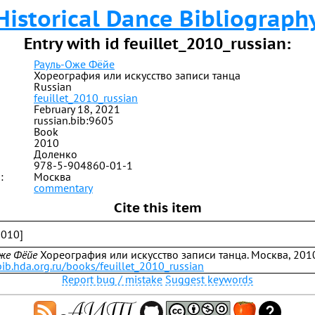
Historical Dance Bibliograph
Entry with id feuillet_2010_russian:
Рауль-Оже Фёйе
Хореография или искусство записи танца
Russian
feuillet_2010_russian
February 18, 2021
russian.bib:9605
Book
2010
Доленко
978-5-904860-01-1
:
Москва
commentary
Cite this item
2010]
же Фёйе
Хореография или искусство записи танца. Москва, 201
bib.hda.org.ru/books/feuillet_2010_russian
Report bug / mistake
Suggest keywords