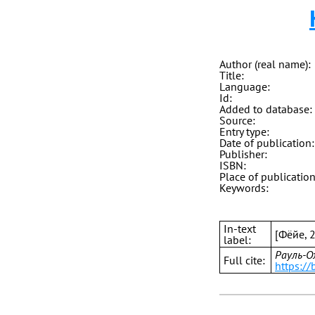
Author (real name):
Title:
Language:
Id:
Added to database:
Source:
Entry type:
Date of publication:
Publisher:
ISBN:
Place of publication
Keywords:
In-text
[Фёйе, 
label:
Рауль-О
Full cite:
https://