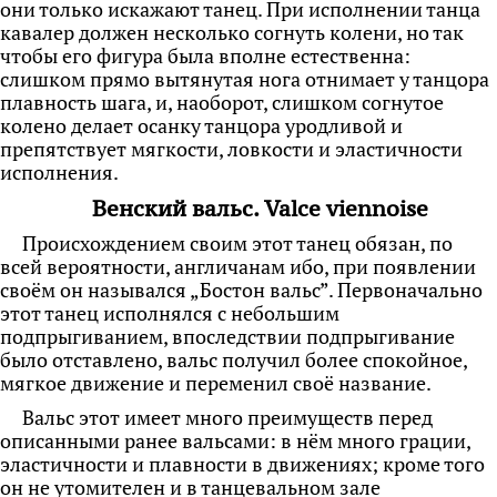
они только искажают танец. При исполнении танца
кавалер должен несколько согнуть колени, но так
чтобы его фигура была вполне естественна:
слишком прямо вытянутая нога отнимает у танцора
плавность шага, и, наоборот, слишком согнутое
колено делает осанку танцора уродливой и
препятствует мягкости, ловкости и эластичности
исполнения.
Венский вальс. Valce viennoise
Происхождением своим этот танец обязан, по
всей вероятности, англичанам ибо, при появлении
своём он назывался „Бостон вальс”. Первоначально
этот танец исполнялся с небольшим
подпрыгиванием, впоследствии подпрыгивание
было отставлено, вальс получил более спокойное,
мягкое движение и переменил своё название.
Вальс этот имеет много преимуществ перед
описанными ранее вальсами: в нём
много грации,
эластичности и плавности в движениях; кроме того
он не утомителен и в танцевальном зале