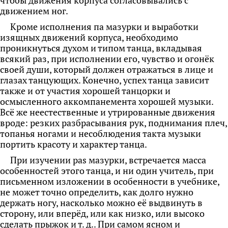
чтобы движения корпуса согласовывались с
движением ног.
Кроме исполнения па мазурки и выработки
изящных движений корпуса, необходимо
проникнуться духом и типом танца, вкладывая
всякий раз, при исполнении его, чувство и огонёк
своей души, который должен отражаться в лице и
глазах танцующих. Конечно, успех танца зависит
также и от участия хорошей танцорки и
осмысленного аккомпанемента хорошей музыки.
Всё же неестественные и утрированные движения
вроде: резких разбрасывания рук, поднимания плеч,
топанья ногами и несоблюдения такта музыки
портить красоту и характер танца.
При изучении pas мазурки, встречается масса
особенностей этого танца, и ни один учитель, при
письменном изложении в особенности в учебнике,
не может точно определить, как долго нужно
держать ногу, насколько можно её выдвинуть в
сторону, или вперёд, или как низко, или высоко
сделать прыжок и т. д.. При самом ясном и