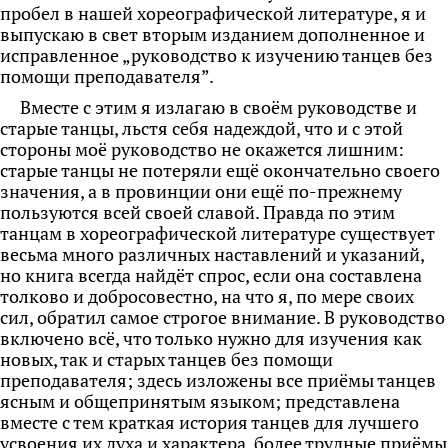
пробел в нашей хореографической литературе, я и
выпускаю в свет вторым
изданием дополненное и
исправленное „руководство к изучению танцев без
помощи преподавателя”.
Вместе с этим я излагаю в своём руководстве и
старые танцы, льстя себя надеждой, что и с этой
стороны моё руководство не окажется лишним:
старые танцы не потеряли ещё окончательно своего
значения, а в провинции они ещё по-прежнему
пользуются всей своей славой. Правда по этим
танцам в хореографической литературе существует
весьма много различных наставлений и указаний,
но книга всегда найдёт спрос, если она составлена
толково и добросовестно, на что я, по мере своих
сил, обратил самое строгое внимание. В руководство
включено всё, что только нужно для изучения как
новых, так и старых танцев без помощи
преподавателя; здесь изложены все приёмы танцев
ясным и общепринятым языком; представлена
вместе с тем краткая история танцев для лучшего
усвоения их духа и характера, более трудные приёмы