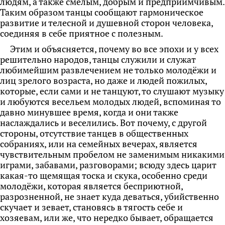
людям, а также смелым,
добрым и предприимчивым.
Таким образом танцы сообщают гармоническое
развитие и телесной и душевной сторон человека,
соединяя в себе приятное с полезным.
Этим и объясняется, почему во все эпохи и у всех
решительно народов, танцы служили и служат
любимейшим развлечением не только молодёжи и
лиц зрелого возраста, но даже и людей пожилых,
которые, если сами и не танцуют, то слушают музыку
и любуются весельем молодых людей, вспоминая то
давно минувшее время, когда и они также
наслаждались и веселились. Вот почему, с другой
стороны, отсутствие танцев в общественных
собраниях, или на семейных вечерах, является
чувствительным пробелом не заменимым никакими
играми, забавами, разговорами; всюду здесь царит
какая-то щемящая тоска и скука, особенно среди
молодёжи, которая является бесприютной,
разрозненной, не знает куда деваться, убийственно
скучает и зевает, становясь в тягость себе и
хозяевам, или же, что нередко бывает, обращается