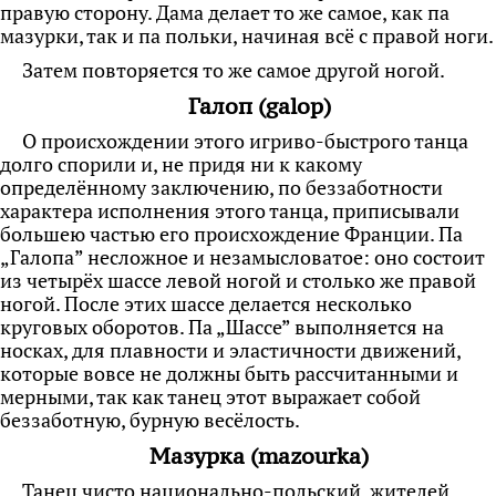
правую сторону. Дама делает то же самое, как па
мазурки, так и па польки, начиная всё с правой ноги.
Затем повторяется то же самое другой ногой.
Галоп (galop)
О происхождении этого игриво-быстрого танца
долго спорили и, не придя ни к какому
определённому заключению, по беззаботности
характера исполнения этого танца, приписывали
большею частью его происхождение Франции. Па
„Галопа” несложное и незамысловатое: оно состоит
из четырёх шассе левой ногой и столько же правой
ногой. После этих шассе делается несколько
круговых оборотов. Па „Шассе” выполняется на
носках, для плавности и эластичности движений,
которые вовсе не должны быть рассчитанными и
мерными, так как танец этот выражает собой
беззаботную, бурную весёлость.
Мазурка (mazourka)
Танец чисто национально-польский, жителей