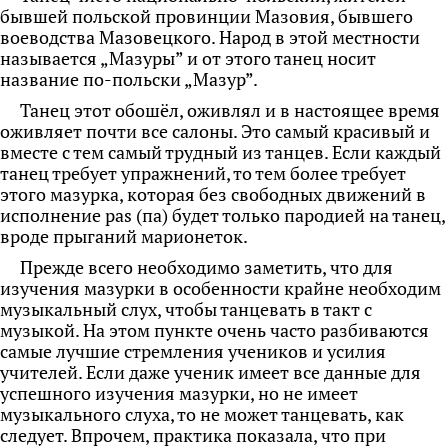
бывшей польской провинции Мазовия, бывшего
воеводства Мазовецкого. Народ в этой местности
называется „Мазуры” и от этого танец носит
название по-польски „Мазур”.
Танец этот обошёл, оживлял и в настоящее время
оживляет почти все салоны. Это самый красивый и
вместе с тем самый трудный из танцев. Если каждый
танец требует упражнений, то тем более требует
этого мазурка, которая без свободных движений в
исполнение pas (па) будет только пародией на танец,
вроде прыганий марионеток.
Прежде всего необходимо заметить, что для
изучения мазурки в особенности крайне необходим
музыкальный слух, чтобы танцевать в такт с
музыкой. На этом пункте очень часто
разбиваются
самые лучшие стремления учеников и усилия
учителей. Если даже ученик имеет все данные для
успешного изучения мазурки, но не имеет
музыкального слуха, то не может танцевать, как
следует. Впрочем, практика показала, что при