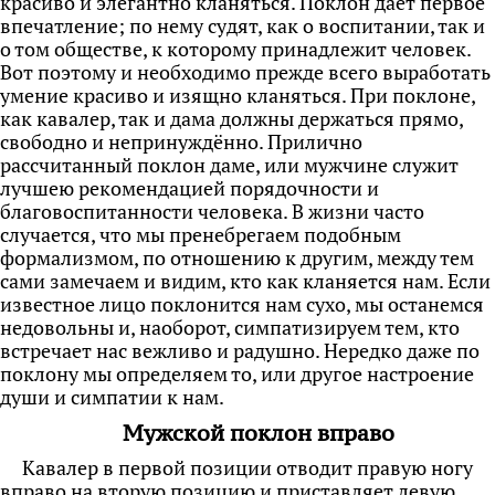
красиво и элегантно кланяться. Поклон даёт первое
впечатление; по нему судят, как о воспитании, так и
о том обществе, к которому принадлежит человек.
Вот поэтому и необходимо прежде всего выработать
умение красиво и изящно кланяться. При поклоне,
как кавалер, так и дама должны держаться прямо,
свободно и непринуждённо. Прилично
рассчитанный поклон даме, или мужчине служит
лучшею рекомендацией порядочности и
благовоспитанности человека. В жизни часто
случается, что мы пренебрегаем подобным
формализмом, по отношению к другим, между тем
сами замечаем и видим, кто как кланяется нам. Если
известное лицо поклонится нам сухо, мы останемся
недовольны и, наоборот, симпатизируем тем, кто
встречает нас вежливо и радушно. Нередко даже по
поклону мы определяем то, или другое настроение
души и симпатии к нам.
Мужской поклон вправо
Кавалер в первой позиции отводит правую ногу
вправо на вторую позицию и приставляет
левую