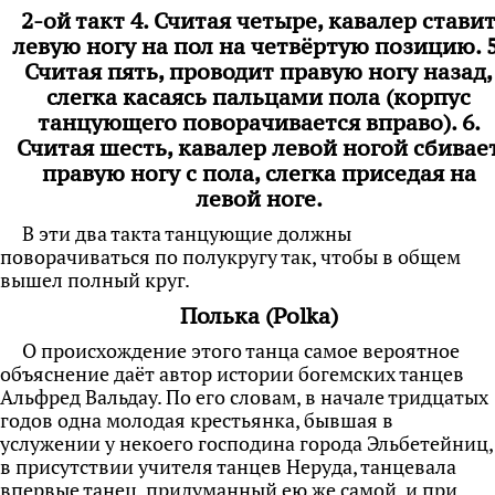
2-ой такт 4.
Считая четыре, кавалер стави
левую ногу на пол на четвёртую позицию. 5
Считая пять, проводит правую ногу назад,
слегка касаясь пальцами пола (корпус
танцующего поворачивается вправо). 6.
Считая шесть, кавалер левой ногой сбивае
правую ногу с пола, слегка приседая на
левой ноге.
В эти два такта танцующие должны
поворачиваться по полукругу так, чтобы в общем
вышел полный круг.
Полька (Polka)
О происхождение этого танца самое вероятное
объяснение даёт автор истории богемских танцев
Альфред Вальдау. По его словам, в начале тридцатых
годов одна молодая крестьянка, бывшая в
услужении у некоего господина города Эльбетейниц,
в присутствии учителя танцев Неруда, танцевала
впервые танец, придуманный ею же самой, и при