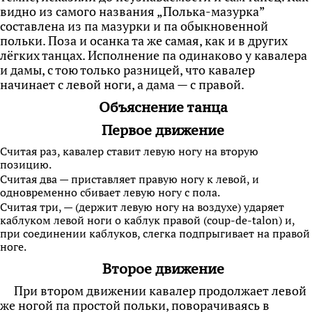
видно из самого названия „Полька-мазурка”
составлена из па мазурки и па обыкновенной
польки. Поза и осанка та же самая, как и в других
лёгких танцах. Исполнение па одинаково у кавалера
и дамы, с тою только разницей, что кавалер
начинает с левой ноги, а дама — с правой.
Объяснение танца
Первое движение
Считая раз, кавалер ставит левую ногу на вторую
позицию.
Считая два — приставляет правую ногу к левой, и
одновременно сбивает левую ногу с пола.
Считая три, — (держит левую ногу на воздухе) ударяет
каблуком левой ноги о каблук правой (coup-de-talon) и,
при соединении каблуков, слегка подпрыгивает на правой
ноге.
Второе движение
При втором движении кавалер продолжает левой
же ногой па простой польки, поворачиваясь
в