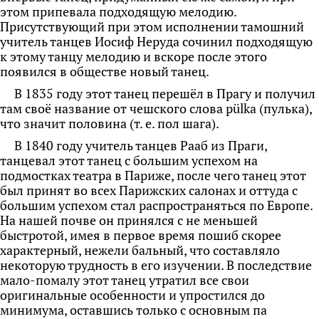
этом припевала подходящую мелодию.
Присутствующий при этом исполнении тамошний
учитель танцев Иосиф Неруда сочинил подходящую
к этому танцу мелодию и вскоре после этого
появился в обществе новый танец.
В 1835 году этот танец перешёл в Прагу и получил
там своё название от чешского слова pülka (пулька),
что значит половина (т. е. пол шага).
В 1840 году учитель танцев Рааб из Праги,
танцевал этот танец с большим успехом на
подмостках театра в Париже, после чего танец этот
был принят во всех Парижских салонах и оттуда с
большим успехом стал распространяться по Европе.
На нашей почве он принялся с не меньшей
быстротой, имея в первое время пошиб скорее
характерный, нежели бальный, что составляло
некоторую трудность в его изучении. В последствие
мало-помалу этот танец утратил все свои
оригинальные особенности и упростился до
минимума, оставшись
только с основным па