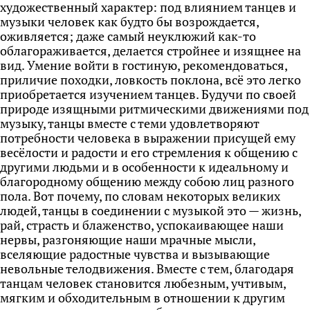
художественный характер: под влиянием танцев и
музыки человек как будто бы возрождается,
оживляется; даже самый неуклюжий как-то
облагораживается, делается стройнее и изящнее на
вид. Умение войти в гостиную, рекомендоваться,
приличие походки, ловкость поклона, всё это легко
приобретается изучением танцев. Будучи по своей
природе изящными ритмическими движениями под
музыку, танцы вместе с теми удовлетворяют
потребности человека в выражении присущей ему
весёлости и радости и его стремления к общению с
другими людьми и в особенности к идеальному и
благородному общению между собою лиц разного
пола. Вот почему, по словам некоторых великих
людей, танцы в соединении с музыкой это — жизнь,
рай, страсть и блаженство, успокаивающее наши
нервы, разгоняющие наши мрачные мысли,
вселяющие радостные чувства и вызывающие
невольные телодвижения. Вместе с тем, благодаря
танцам человек становится любезным, учтивым,
мягким и обходительным в отношении к другим