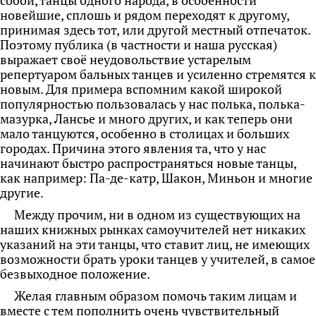
собой, танцы одного народа, в особенности
новейшие, сплошь и рядом переходят к другому,
принимая здесь тот, или другой местный отпечаток.
Поэтому публика (в частности и наша русская)
выражает своё неудовольствие устарелым
репертуаром бальных танцев и усиленно стремятся к
новым. Для примера вспомним какой широкой
популярностью пользовалась у нас полька, полька-
мазурка, Лансье и много других, и как теперь они
мало танцуются, особенно в столицах и больших
городах. Причина этого явления та, что у нас
начинают быстро распространяться новые танцы,
как например: Па-де-катр, Шакон, Миньон и многие
другие.
Между прочим, ни в одном из существующих на
наших книжных рынках самоучителей нет никаких
указаний на эти танцы, что ставит лиц, не имеющих
возможности брать уроки танцев у учителей, в самое
безвыходное положение.
Желая главным образом помочь таким лицам и
вместе с тем пополнить очень чувствительный