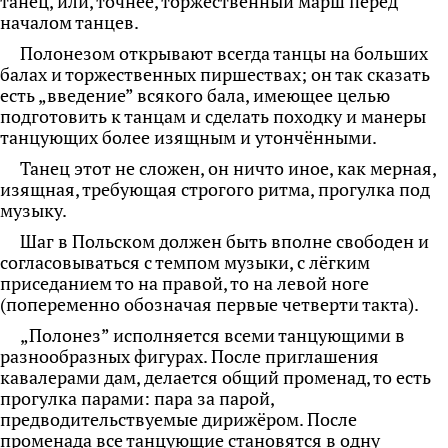
танец, или, точнее, торжественный марш перед
началом танцев.
Полонезом открывают всегда танцы на больших
балах и торжественных пиршествах; он так сказать
есть „введение” всякого бала, имеющее целью
подготовить к танцам и сделать походку и манеры
танцующих более изящным и утончёнными.
Танец этот не сложен, он ничто иное, как мерная,
изящная, требующая строгого ритма, прогулка под
музыку.
Шаг в Польском должен быть вполне свободен и
согласовываться с темпом музыки, с лёгким
приседанием то на правой, то на левой ноге
(попеременно обозначая первые четверти такта).
„Полонез” исполняется всеми танцующими в
разнообразных фигурах. После приглашения
кавалерами дам, делается общий променад, то есть
прогулка парами: пара за парой,
предводительствуемые дирижёром. После
променада все танцующие становятся в одну