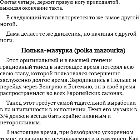
Считая четыре, держит правую ногу приподнятой,
выжидая окончание такта.
В следующий такт повторяется то же самое другой
ногой.
Дама делает те же движения, но начиная с другой
ноги.
Полька-мазурка (polka mazourka)
Этот оригинальный и в высшей степени
грациозный танец в настоящее время потерял всю
свою славу, которой пользовался совершенно
заслуженно долгое время. Зародившись в Польше и
перейдя через Венгрию и Богемию, он в своё время
распространился во всех Европейских салонах.
Танец этот требует самой тщательной выработки
в па и типичности в исполнении. Темп его музыки в
3/4 должен всегда быть крайне плавным и
неторопливым.
В настоящее время, при безобразно ускоренном
темпе, исказили до неузнаваемости и сам танец. Как