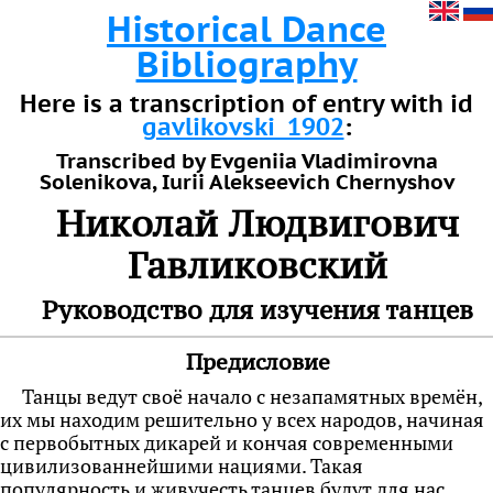
Historical Dance
Bibliography
Here is a transcription of entry with id
gavlikovski_1902
:
Transcribed by Evgeniia Vladimirovna
Solenikova, Iurii Alekseevich Chernyshov
Николай Людвигович
Гавликовский
Руководство для изучения танцев
Предисловие
Танцы ведут своё начало с незапамятных времён,
их мы находим решительно у всех народов, начиная
с первобытных дикарей и кончая современными
цивилизованнейшими нациями. Такая
популярность и живучесть танцев будут для нас