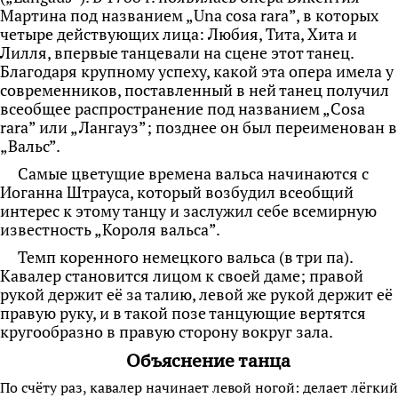
Мартина под названием „Una cosa rara”, в которых
четыре действующих лица: Любия, Тита, Хита и
Лилля, впервые танцевали на сцене
этот танец.
Благодаря крупному успеху, какой эта опера имела у
современников, поставленный в ней танец получил
всеобщее распространение под названием „Cosa
rara” или „Лангауз”; позднее он был переименован в
„Вальс”.
Самые цветущие времена вальса начинаются с
Иоганна Штрауса, который возбудил всеобщий
интерес к этому танцу и заслужил себе всемирную
известность „Короля вальса”.
Темп коренного немецкого вальса (в три па).
Кавалер становится лицом к своей даме; правой
рукой держит её за талию, левой же рукой держит её
правую руку, и в такой позе танцующие вертятся
кругообразно в правую сторону вокруг зала.
Объяснение танца
По счёту раз, кавалер начинает левой ногой: делает лёгкий