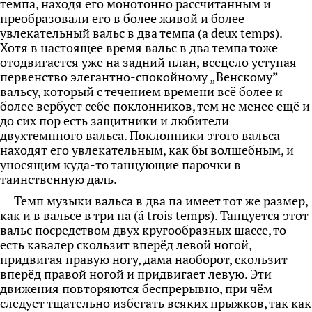
темпа, находя его монотонно рассчитанным и
преобразовали его в более живой и более
увлекательный вальс в два темпа (а deux temps).
Хотя в настоящее время вальс в два темпа тоже
отодвигается уже на задний план, всецело уступая
первенство элегантно-спокойному „Венскому”
вальсу, который с течением времени всё более и
более вербует себе поклонников, тем не менее ещё и
до сих пор есть защитники и любители
двухтемпного вальса. Поклонники этого вальса
находят его увлекательным, как бы волшебным, и
уносящим куда-то танцующие парочки в
таинственную даль.
Темп музыки вальса в два па имеет тот же размер,
как и в вальсе в три па (á trois
temps). Танцуется этот
вальс посредством двух кругообразных шассе, то
есть кавалер скользит вперёд левой ногой,
придвигая правую ногу, дама наоборот, скользит
вперёд правой ногой и придвигает левую. Эти
движения повторяются беспрерывно, при чём
следует тщательно избегать всяких прыжков, так как