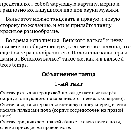
представляет собой чарующую картину, мерно и
грациозно колышущихся пар под звуки музыки.
Вальс этот можно танцевать в правую и левую
сторону по желанию, и этим придаётся танцу
красивое разнообразие.
Во время исполнения „Венского вальса” к нему
применяют общие фигуры, взятые из котильона, что
ещё более разнообразит его. Положение кавалера и
дамы в „Венском вальсе” такое же, как и в вальсе à
trois temps.
Объяснение танца
1-ый такт
Считая раз, кавалер правой ногой делает шаг вперёд
(корпус танцующего поворачивается несколько вправо).
Считая два, кавалер выдвигает левую ногу вперёд, слегка
касаясь пальцами пола (корпус сосредоточен на правой
ноге).
Считая три, кавалер правой сбивает левую ногу с пола,
слегка приседая на правой ноге.