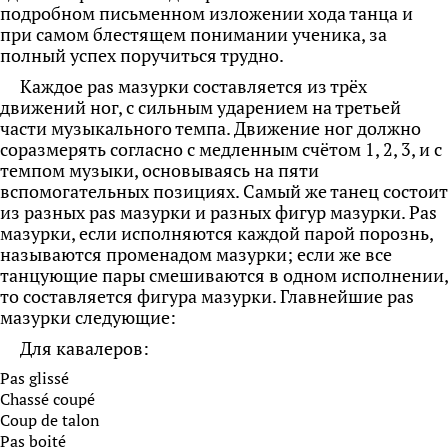
подробном письменном изложении хода танца и
при самом блестящем понимании ученика, за
полный успех поручиться трудно.
Каждое pas мазурки составляется из трёх
движений ног, с сильным ударением на третьей
части музыкального темпа. Движение ног должно
соразмерять согласно с медленным счётом 1, 2, 3, и с
темпом музыки, основываясь на пяти
вспомогательных позициях. Самый же танец состоит
из разных pas мазурки и разных фигур мазурки. Pas
мазурки, если
исполняются каждой парой порознь,
называются променадом мазурки; если же все
танцующие пары смешиваются в одном исполнении,
то составляется фигура мазурки. Главнейшие pas
мазурки следующие:
Для кавалеров:
Pas glissé
Chassé coupé
Coup de talon
Pas boité