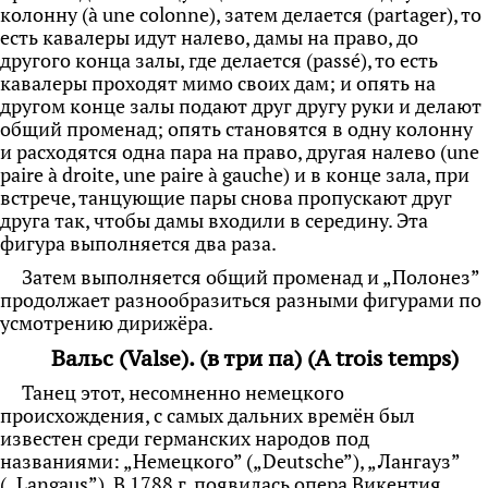
колонну (à une colonne), затем делается (partager), то
есть кавалеры идут налево, дамы на право, до
другого конца залы, где делается (passé), то есть
кавалеры проходят мимо своих дам; и опять на
другом конце залы подают друг другу руки и делают
общий променад; опять становятся в одну колонну
и расходятся одна пара на право, другая налево (une
paire à droite, une paire à gauche) и в конце зала, при
встрече, танцующие пары снова пропускают друг
друга
так, чтобы дамы входили в середину. Эта
фигура выполняется два раза.
Затем выполняется общий променад и „Полонез”
продолжает разнообразиться разными фигурами по
усмотрению дирижёра.
Вальс (Valse). (в три па) (A trois temps)
Танец этот, несомненно немецкого
происхождения, с самых дальних времён был
известен среди германских народов под
названиями: „Немецкого” („Deutsche”), „Лангауз”
(„Langaus”). В 1788 г. появилась опера Викентия