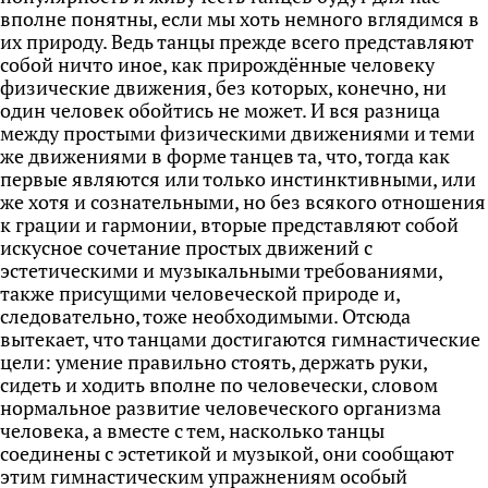
вполне понятны, если мы хоть немного вглядимся в
их природу. Ведь танцы прежде всего представляют
собой ничто иное, как прирождённые человеку
физические движения, без которых, конечно, ни
один человек обойтись не может. И вся разница
между простыми физическими движениями и теми
же движениями в форме танцев та, что, тогда как
первые являются или только инстинктивными, или
же хотя и сознательными, но без всякого отношения
к грации и гармонии, вторые представляют собой
искусное сочетание простых движений с
эстетическими и музыкальными требованиями,
также присущими человеческой природе и,
следовательно, тоже необходимыми. Отсюда
вытекает, что танцами достигаются гимнастические
цели: умение правильно стоять, держать руки,
сидеть и ходить вполне по человечески, словом
нормальное развитие человеческого организма
человека, а вместе с тем, насколько танцы
соединены с эстетикой и музыкой, они сообщают
этим гимнастическим упражнениям особый